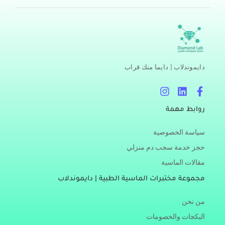
دايموندلاب | دايما منك قراب
I
L
F
n
i
a
s
n
c
روابط مهمة
t
k
e
a
e
b
سياسة الخصوصية
g
d
o
r
i
o
حجز خدمة سجب دم منزلي
a
n
k
مقالات الماسية
m
-
f
مجموعة مختبرات الماسية الطبية | دايموندلاب
من نحن
البكجات والخصومات