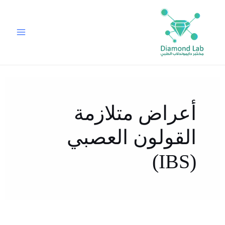
خطي
لى
لمحتوى
أعراض متلازمة
القولون العصبي
(IBS)