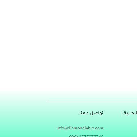
نواع الأطعمة، أهمها الخضار والفواكه، إلا أن هناك أطعمة محددة غنية بفيتامين
 الإنسان. فيتامين أ فيتامين أ “إيه” هو فيتامين قابل
طبية |
تواصل معنا
Info@diamondlabjo.com
00962777077745