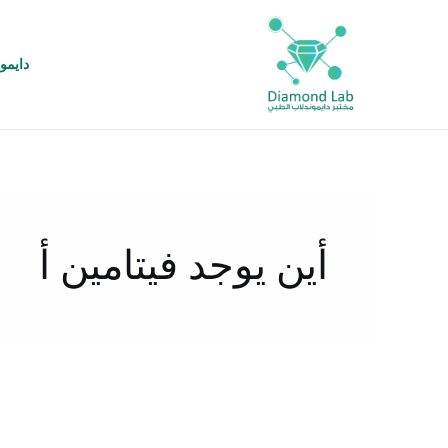
خطي
لى
لمحتوى
دايمو
أين يوجد فيتامين أ