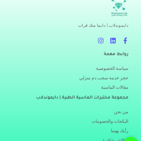
دايموندلاب | دايما منك قراب
I
L
F
n
i
a
s
n
c
روابط مهمة
t
k
e
a
e
b
سياسة الخصوصية
g
d
o
r
i
o
حجز خدمة سجب دم منزلي
a
n
k
مقالات الماسية
m
-
f
مجموعة مختبرات الماسية الطبية | دايموندلاب
من نحن
البكجات والخصومات
رأيك يهمنا
وظائف شاغرة