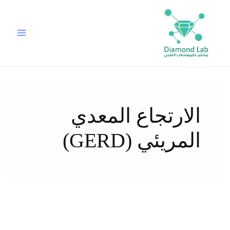
خطي
لى
لمحتوى
الارتجاع المعدي
المريئي (GERD)