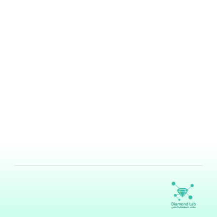
12 فائدة للزعتر
بواسطة
هند ناصر ابودامس
/
سبتمبر 28, 2024
نبات الزعتر البري من الأعشاب التي تنتمي لعائلة النعناع،
ويستخدم بكثرة في عتلم الطهي والمأكولات، لما له من فوائد
ومنافع عديدة، مثل محاربة العدوى وحب الشباب وغيره، وفي
المقال التالي سيتم شرح أهم 12 فائدة للزعتر. 12 فائدة
للزعتر هناك العديد من فوائد نبات الزعتر التي تعود على
البشرة وضغط الدم وجهاز المناعة وغيره بالنفع،
اقرأ المزيد »