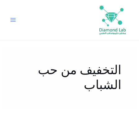
خطي
لى
لمحتوى
التخفيف من حب
الشباب