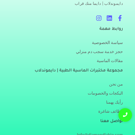
دايموندلاب | دايما منك قراب
I
L
F
n
i
a
s
n
c
روابط مهمة
t
k
e
a
e
b
سياسة الخصوصية
g
d
o
r
i
o
حجز خدمة سجب دم منزلي
a
n
k
مقالات الماسية
m
-
f
مجموعة مختبرات الماسية الطبية | دايموندلاب
من نحن
البكجات والخصومات
رأيك يهمنا
وظائف شاغرة
تواصل معنا
Info@diamondlabjo.com