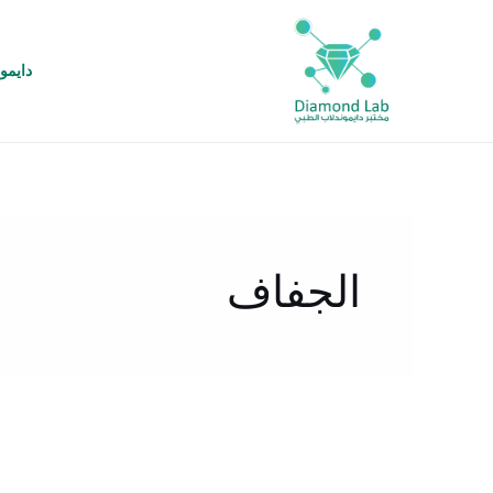
خطي
لى
لمحتوى
دايمو
الجفاف