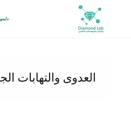
خطي
لى
لمحتوى
دايمو
العدوى والتهابات الج