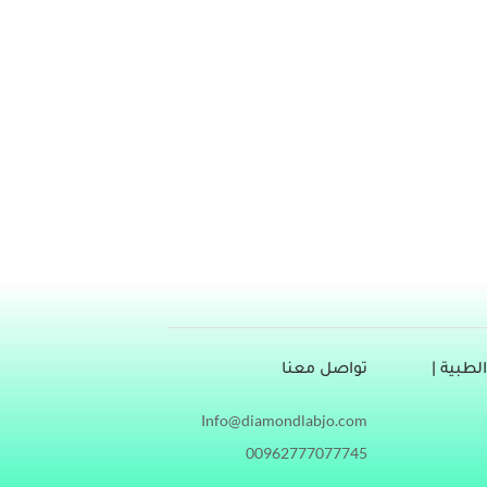
مجموعة من الأسباب التي تتراوح من مشاكل بسيطة إلى
ا هي أسباب ألم الأسنان؟ ما هي أسباب ألم الأسنان؟
ان
طبية |
تواصل معنا
Info@diamondlabjo.com
00962777077745