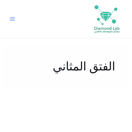
خطي
لى
لمحتوى
الفتق المثاني
ما
هي