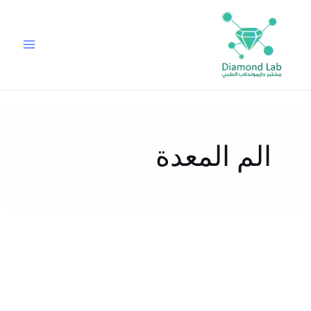
خطي
لى
لمحتوى
الم المعدة
هل
طب