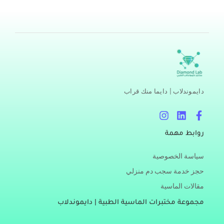
اقرأ المزيد »
دايموندلاب | دايما منك قراب
I
L
F
n
i
a
s
n
c
روابط مهمة
t
k
e
a
e
b
سياسة الخصوصية
g
d
o
r
i
o
حجز خدمة سجب دم منزلي
a
n
k
مقالات الماسية
m
-
f
مجموعة مختبرات الماسية الطبية | دايموندلاب