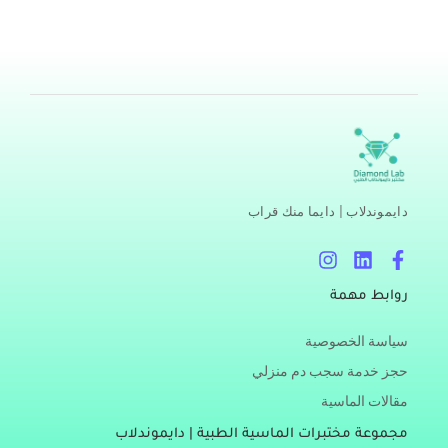
داخل الطائرة، حال صعودها وهبوطها؛ هي حالة
اقرأ المزيد »
دايموندلاب | دايما منك قراب
I
L
F
n
i
a
s
n
c
روابط مهمة
t
k
e
a
e
b
سياسة الخصوصية
g
d
o
r
i
o
حجز خدمة سجب دم منزلي
a
n
k
مقالات الماسية
m
-
f
مجموعة مختبرات الماسية الطبية | دايموندلاب