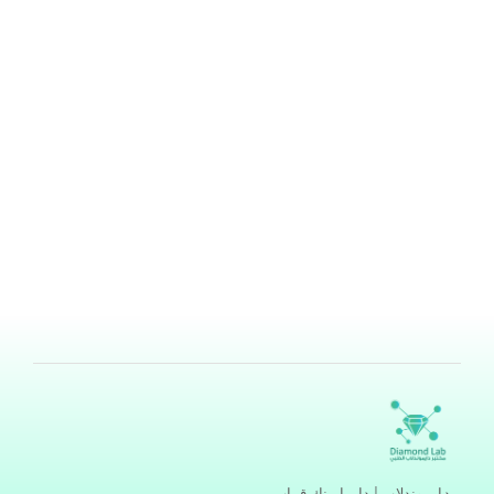
دايموندلاب
بواسطة
هند ناصر ابودامس
/
يونيو 9, 2024
أعلنت مجموعة مختبرات الماسية الطبية (دايموندلاب) عن
مجموعة متنوعة من بكجات الفحوصات المخبرية الشاملة،
والتي تستهدف وتخدم جميع الفئات والأعمار، فما هي حزم
فحوصات عروض عيد الأضحى من دايموندلاب؟ ومن يستطيع
الاستفادة من باقة الفحوصات هذه مع الأسعار. عروض عيد
الأضحى من دايموندلاب تقدم مجموعة مختبرات الماسية
الطبية (Diamondlab) عروض باقات التحاليل الطبية مميزة
واستثنائية
اقرأ المزيد »
دايموندلاب | دايما منك قراب