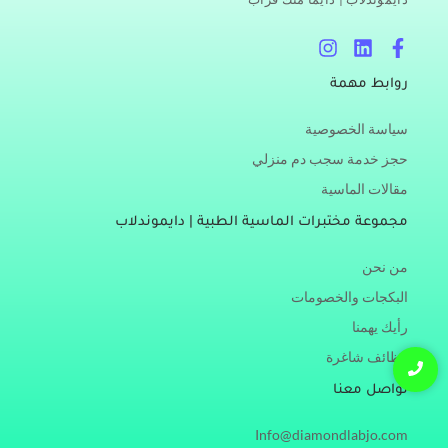
I
L
F
n
i
a
s
n
c
روابط مهمة
t
k
e
a
e
b
سياسة الخصوصية
g
d
o
r
i
o
حجز خدمة سجب دم منزلي
a
n
k
مقالات الماسية
m
-
f
مجموعة مختبرات الماسية الطبية | دايموندلاب
من نحن
البكجات والخصومات
رأيك يهمنا
وظائف شاغرة
تواصل معنا
Info@diamondlabjo.com