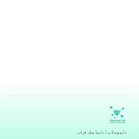
أعراض التهاب المسالك البولية
بواسطة
هند ناصر ابودامس
/
مايو 1, 2024
التهابات المسالك البولية بالإنجليزية: (Urinary tract
infections) هو نوع من أنواع الالتهابات التي تصيب الجهاز
البولي، والذي يضم؛ الكلى، المثانة، الحالب، والمجرى البولي
(الإحليل)، غالبًا ما تصاب الأجزاء السفلية من الجهاز البولي
بالالتهاب، أي المثانة والإحليل، ولكن ما هي أعراض التهاب
المسالك البولية.[1] أعراض التهاب المسالك البولية لا يترافق
التهاب المسالك البولية مع أية أعراض
اقرأ المزيد »
دايموندلاب | دايما منك قراب