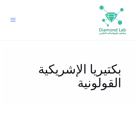
خطي
لى
لمحتوى
بكتيريا الإشريكية
القولونية