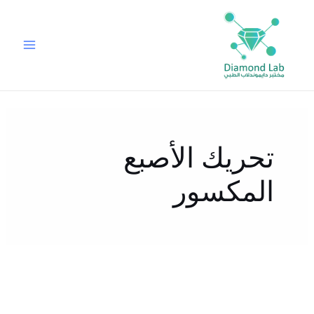
خطي
لى
لمحتوى
تحريك الأصبع
المكسور