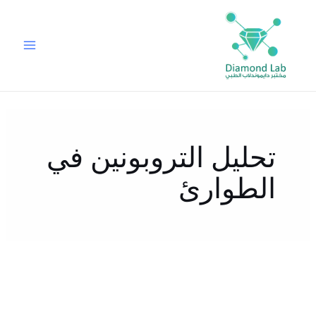
خطي
لى
لمحتوى
تحليل التروبونين في
الطوارئ