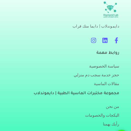
دايموندلاب | دايما منك قراب
I
L
F
n
i
a
s
n
c
روابط مهمة
t
k
e
a
e
b
سياسة الخصوصية
g
d
o
r
i
o
حجز خدمة سجب دم منزلي
a
n
k
مقالات الماسية
m
-
f
مجموعة مختبرات الماسية الطبية | دايموندلاب
من نحن
البكجات والخصومات
رأيك يهمنا