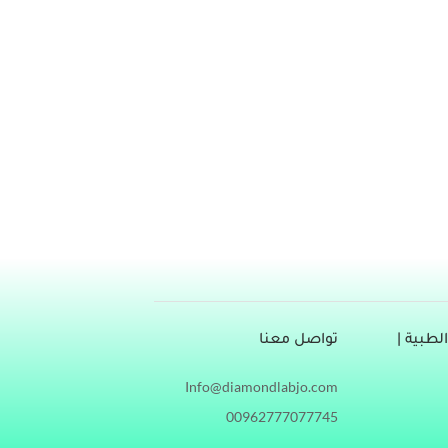
 له رأس بيضاوي الشكل، قطعة وسطى سليمة، وذيل
تصلة بشكل صحيح، والذيل غير ملتف أو مكسور، وفي
منوية سليمة أم لا؟ تقييم
طبية |
تواصل معنا
Info@diamondlabjo.com
00962777077745