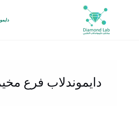
خطي
لى
لمحتوى
دايمو
دايموندلاب فرع مخي