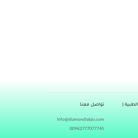
تبرات الماسية في كل من عمان والزرقاء والرمثا، وهي 7 فروع موزعة على نحو يجعل من حياة المرضى أسهل وأكثر
منزلي لمن لا تسمح له حالته الصحية من مغادرة منزله،
طبية |
تواصل معنا
Info@diamondlabjo.com
00962777077745