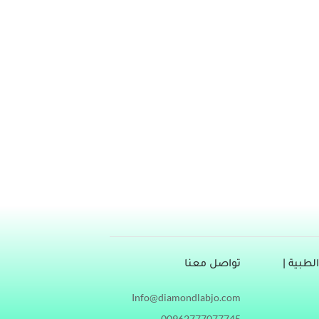
بي، بالإنجليزية: (Irritable bowel syndrome) هي حالة طبية شائعة، تؤثر على الجهاز الهضمي، بحيث تتسبب
في ظهور مجموعة من الأعراض المزعجة مثل، الإسهال أو الإمساك، والنفخة، وغيره، فما هي الأطعمة التي تهيج القولون العصبي.(1) 6
ض المزعجة والمؤرقة، وهي تتفاقم وتزداد سوءًا
طبية |
تواصل معنا
Info@diamondlabjo.com
00962777077745