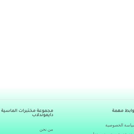
هند ناصر ابودامس
/
يوليو 16, 2024
متلازمة القولون العص
يج القولون العصبي يعاني مرضى القولون العصبي من العديد من الأعرا
يد »
وابط مهمة
مجموعة مختبرات الماسية ال
دايموندلاب
اسة الخصوصية
من نحن
ز خدمة سجب دم منزلي