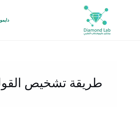
خطي
لى
لمحتوى
دايمو
طريقة تشخيص القول