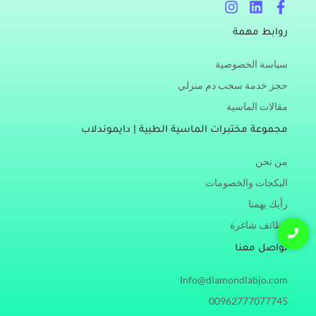
I
L
F
n
i
a
s
n
c
روابط مهمة
t
k
e
a
e
b
سياسة الخصوصية
g
d
o
r
i
o
حجز خدمة سجب دم منزلي
a
n
k
مقالات الماسية
m
-
f
مجموعة مختبرات الماسية الطبية | دايموندلاب
من نحن
البكجات والخصومات
رأيك يهمنا
وظائف شاغرة
تواصل معنا
Info@diamondlabjo.com
00962777077745