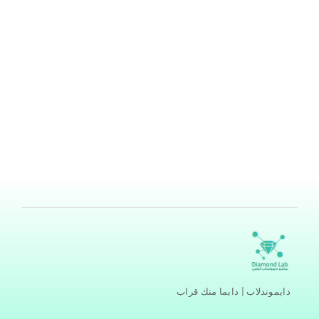
أعراض تليف الكبد
بواسطة
هند ناصر ابودامس
/
يوليو 30, 2024
تليف الكبد (Cirrhosis) هو مرحلة متأخرة من المرض، يصيب
أنسجة الكبد بحيث تتغير الأنسجة الصحية وتصبح أنسجة تالفة،
تظهر وكأن عليها ندوب (Scars) وهي نتيجة الإصابة بمرض
الكبد الوبائي لفترة طويلة جدًا، فما هي أعراض تليف الكبد،
وهل هناك مراحل للإصابة بتليف الكبد.(1) ما هي أعراض تليف
الكبد يعتمد ظهور أعراض تليف الكبد على مدى
اقرأ المزيد »
دايموندلاب | دايما منك قراب