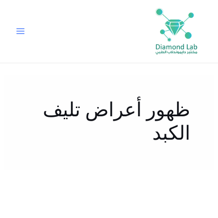
خطي
لى
لمحتوى
ظهور أعراض تليف
الكبد