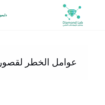
خطي
لى
لمحتوى
دايمو
عوامل الخطر لقصور 