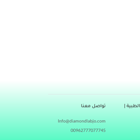
اض مزعجة تؤثر على الحياة اليومية، فما هي أعراض
قصور القلب؟ ما هو قصور القلب؟ يعرّف قصور القلب (Heart failure) بأنه حالة مزمنة ومتقدمة يعجز فيها عضل القلب (Heart
طبية |
تواصل معنا
Info@diamondlabjo.com
00962777077745