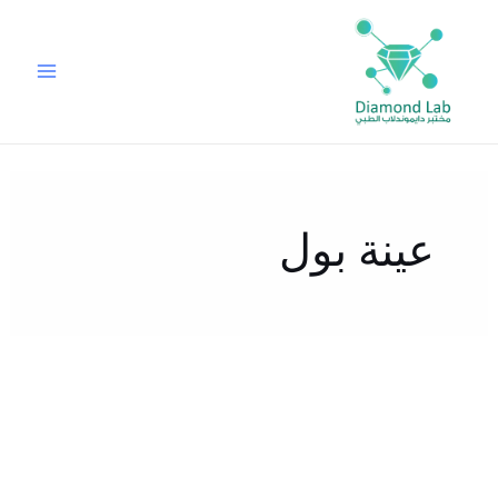
خطي
لى
لمحتوى
عينة بول
فحص
وظائف