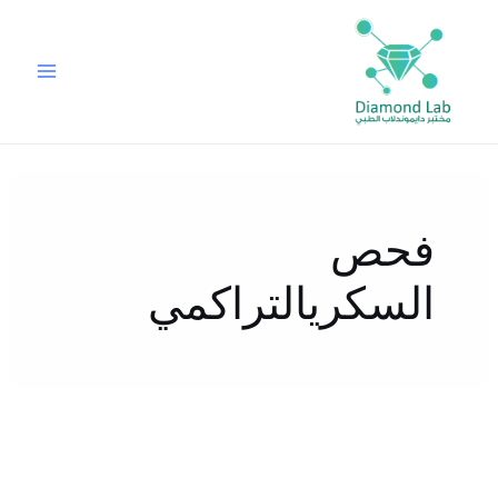
خطي
لى
لمحتوى
فحص
السكريالتراكمي