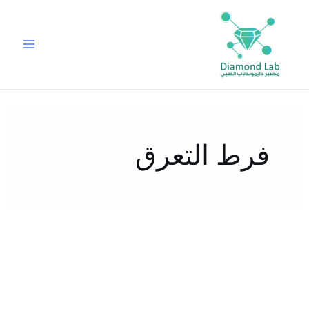
خطي
لى
لمحتوى
فرط التعرق
هل
التعرق