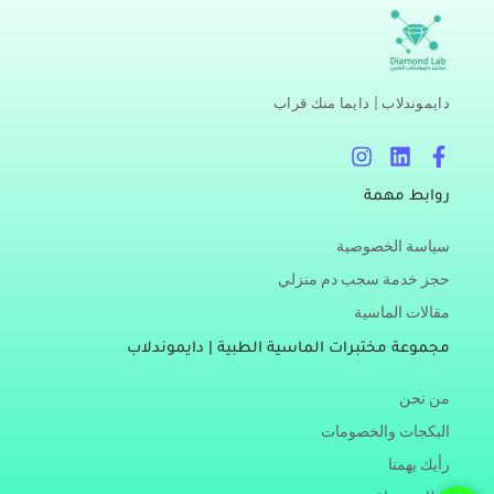
دايموندلاب | دايما منك قراب
I
L
F
n
i
a
s
n
c
روابط مهمة
t
k
e
a
e
b
سياسة الخصوصية
g
d
o
r
i
o
حجز خدمة سجب دم منزلي
a
n
k
مقالات الماسية
m
-
f
مجموعة مختبرات الماسية الطبية | دايموندلاب
من نحن
البكجات والخصومات
رأيك يهمنا