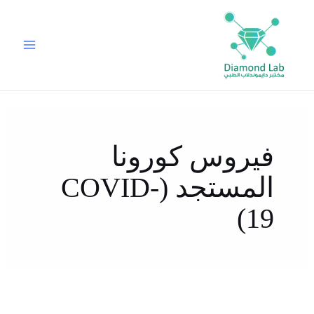
خطي
لى
لمحتوى
فيروس كورونا
المستجد (COVID-
19)