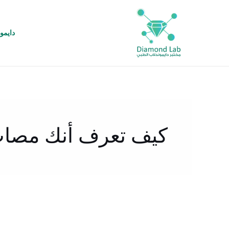
خطي
لى
لمحتوى
دايمو
كيف تعرف أنك مصا