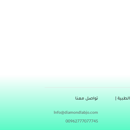
 له مشاكل صحسة خطيرة، فما هو مرض الزهري؟
وكيف يمكن معرفة الإصابة بمرض الزهري؟ كيف تعرف أنك مصاب بمرض الزهري؟ الزهري (Syphilis) هو عدوى منقولة جنسيًا، يمكن
ريض نفسه ظهور
طبية |
تواصل معنا
Info@diamondlabjo.com
00962777077745