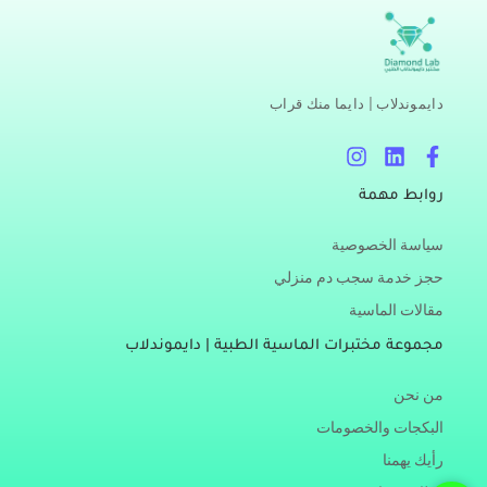
دايموندلاب | دايما منك قراب
I
L
F
n
i
a
s
n
c
روابط مهمة
t
k
e
a
e
b
سياسة الخصوصية
g
d
o
r
i
o
حجز خدمة سجب دم منزلي
a
n
k
مقالات الماسية
m
-
f
مجموعة مختبرات الماسية الطبية | دايموندلاب
من نحن
البكجات والخصومات
رأيك يهمنا