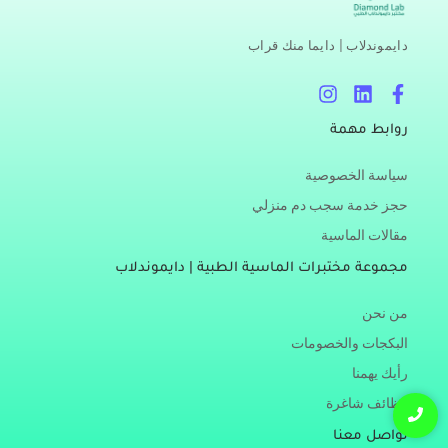
دايموندلاب | دايما منك قراب
I
L
F
n
i
a
s
n
c
روابط مهمة
t
k
e
a
e
b
سياسة الخصوصية
g
d
o
r
i
o
حجز خدمة سجب دم منزلي
a
n
k
مقالات الماسية
m
-
f
مجموعة مختبرات الماسية الطبية | دايموندلاب
من نحن
البكجات والخصومات
رأيك يهمنا
وظائف شاغرة
تواصل معنا