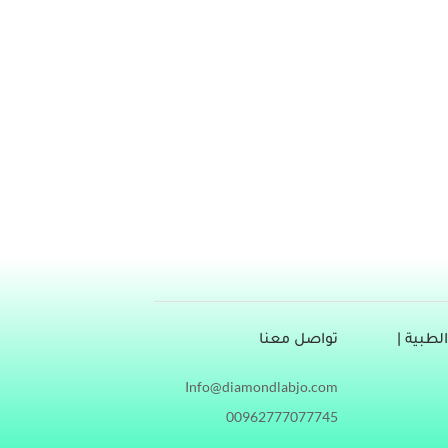
الأمر ذاته للأوردة الظاهرة على اليدين، تبدو زرقاء بكل
ره داخل الجسم الإنسان وحقيقة كونه ذو لون أزرق أم
طبية |
تواصل معنا
Info@diamondlabjo.com
00962777077745