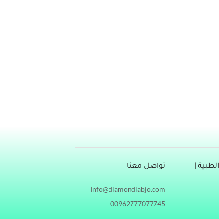
اب في خلايا الدم والأنسجة بشكل عام، بحيث يعاني
تشخيص الإصابة بمض بهجت أمر صعب، فما هو مرض
طبية |
تواصل معنا
Info@diamondlabjo.com
00962777077745