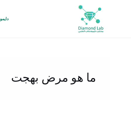
خطي
لى
لمحتوى
دايمو
ما هو مرض بهجت