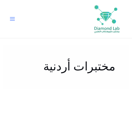
خطي
لى
لمحتوى
مختبرات أردنية
ما
هي