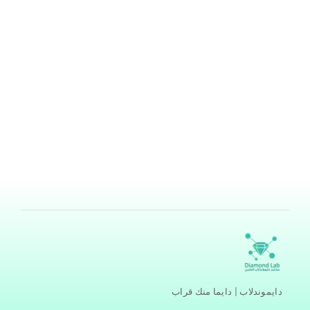
دايموندلاب
بواسطة
هند ناصر ابودامس
/
مايو 23, 2025
تأسست مختبرات دايموندلاب الطبية في عام 2015، ومنذ
انطلاقتها حرصت على أن تكون رائدة في مجال التحاليل
الطبية المخبرية، من خلال تبنيها لأعلى المعايير المخبرية
العالمية، سعت لتقديم خدمة موثوقة ومتكاملة للمرضى
والأطباء على حد سواء، مما عزز موقعها كـ أفضل مختبر طبي
في الأردن. أفضل مختبر طبي في الأردن: دايموندلاب يُعتبر
دايموندلاب من خلال
اقرأ المزيد »
دايموندلاب | دايما منك قراب