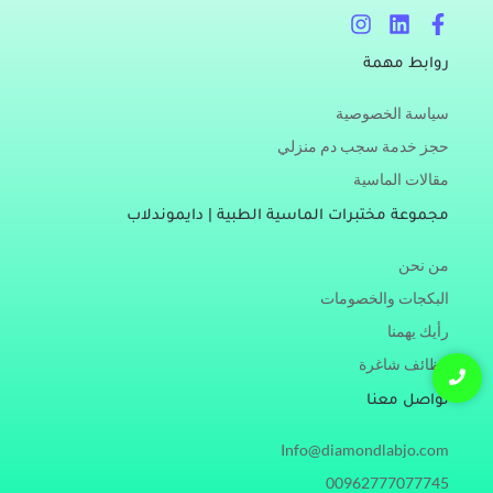
I
L
F
n
i
a
s
n
c
روابط مهمة
t
k
e
a
e
b
سياسة الخصوصية
g
d
o
r
i
o
حجز خدمة سجب دم منزلي
a
n
k
مقالات الماسية
m
-
f
مجموعة مختبرات الماسية الطبية | دايموندلاب
من نحن
البكجات والخصومات
رأيك يهمنا
وظائف شاغرة
تواصل معنا
Info@diamondlabjo.com
00962777077745