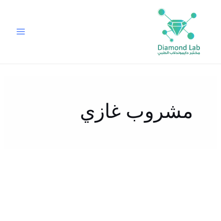
خطي
لى
لمحتوى
مشروب غازي
4
أضرار