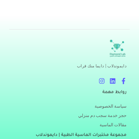
مسببات
اقرأ المزيد »
دايموندلاب | دايما منك قراب
I
L
F
n
i
a
s
n
c
روابط مهمة
t
k
e
a
e
b
سياسة الخصوصية
g
d
o
r
i
o
حجز خدمة سجب دم منزلي
a
n
k
مقالات الماسية
m
-
f
مجموعة مختبرات الماسية الطبية | دايموندلاب