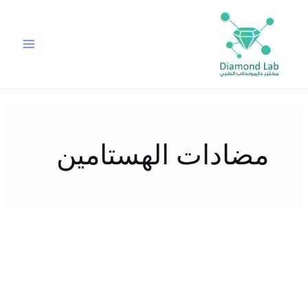
خطي
لى
لمحتوى
مضادات الهستامين
فحص
حساسية