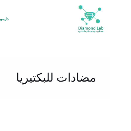
خطي
لى
لمحتوى
دايمو
مضادات للبكتيريا