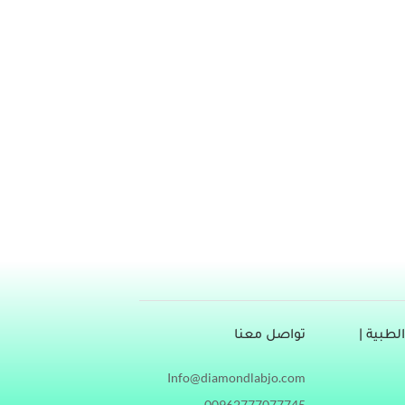
العسل، بالإنجليزية: (Honey) هو مادة سائلة حلوة المذاق موجودة في الطبيعة، يصنعها نحل العسل (honeybees) باستخدام رحيق
الأزهار، يتم استهلاكه كمادة غذائية، وكمادة علاجية، وخلال المقال التالي سنتحدث عن فوائد العسل للجهاز المناعي.[1] فوائد العسل
طبية |
تواصل معنا
Info@diamondlabjo.com
00962777077745