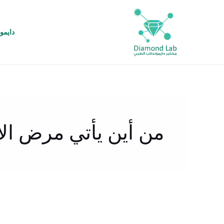
خطي
لى
لمحتوى
دايمو
من أين يأتي مرض الإ