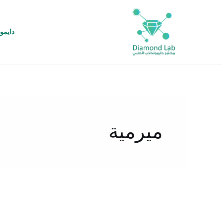
خطي
لى
لمحتوى
دايمو
ميرمية