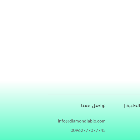
، وهو من أقدم أنواع الطب، إذ كان يستخدم قديمًا
طب الأعشاب؟ وهل طب الأعشاب مفيد؟ هل طب
طبية |
تواصل معنا
Info@diamondlabjo.com
00962777077745