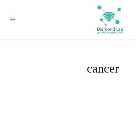
خطي
لى
لمحتوى
cancer
سرطان
المعدة