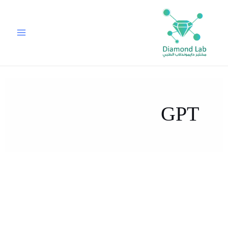
خطي
لى
لمحتوى
GPT
باقة
صحة