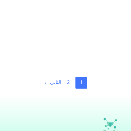
بواسطة
هند ناصر ابودامس
/
ديسمبر 17, 2024
الزهري؛ مرض خطير في حال لم تتم معالجته، قد يهدد حياة
المريض، ويسبب له مشاكل صحسة خطيرة، فما هو مرض
الزهري؟ وكيف يمكن معرفة الإصابة بمرض الزهري؟ كيف
تعرف أنك مصاب بمرض الزهري؟ الزهري (Syphilis) هو
عدوى منقولة جنسيًا، يمكن تشخيص الإصابة به عن طريق
التوجه إلى طبيب مختص، وذلك بعد ملاحظة المريض نفسه
ظهور
اقرأ المزيد »
1
2
التالي
←