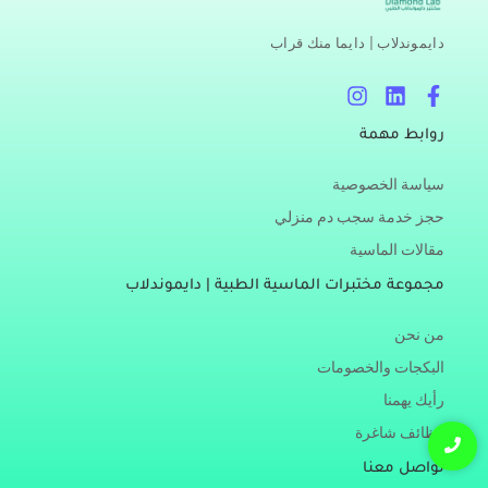
دايموندلاب | دايما منك قراب
I
L
F
n
i
a
s
n
c
روابط مهمة
t
k
e
a
e
b
سياسة الخصوصية
g
d
o
r
i
o
حجز خدمة سجب دم منزلي
a
n
k
مقالات الماسية
m
-
f
مجموعة مختبرات الماسية الطبية | دايموندلاب
من نحن
البكجات والخصومات
رأيك يهمنا
وظائف شاغرة
تواصل معنا