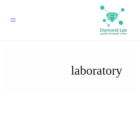
خطي
لى
لمحتوى
laboratory
علاج
متحور