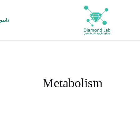
خطي
لى
لمحتوى
دايمو
Metabolism