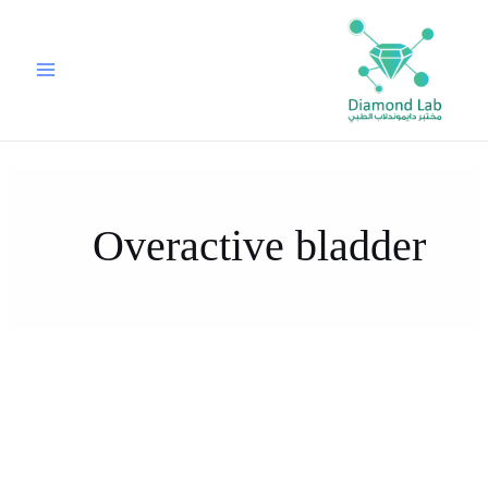
خطي
لى
لمحتوى
Overactive bladder
ما
هي