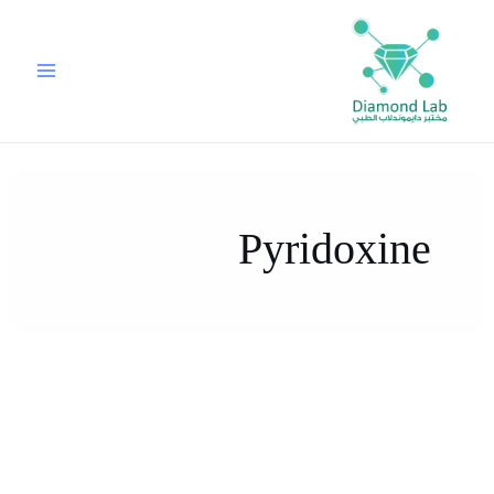
خطي
لى
لمحتوى
Pyridoxine
ما
هي
ما هي أعراض نقص فيتامين ب 6