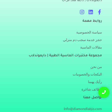
I
L
F
n
i
a
s
n
c
روابط مهمة
t
k
e
a
e
b
سياسة الخصوصية
g
d
o
r
i
o
حجز خدمة سجب دم منزلي
a
n
k
مقالات الماسية
m
-
f
مجموعة مختبرات الماسية الطبية | دايموندلاب
من نحن
البكجات والخصومات
رأيك يهمنا
وظائف شاغرة
تواصل معنا
Info@diamondlabjo.com