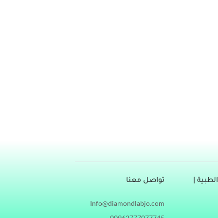
امين موجود بشكل طبيعي في العديد من أنواع الأطعمة، يعتبر من الفيتامينات
الذائبة في الماء، وله دور في العديد من الوظائف الحيوية في الجسم، مثل مساعدة الأنزيمات على تكسير الدهون، فما هو فيتامين 7
طبية |
تواصل معنا
Info@diamondlabjo.com
00962777077745