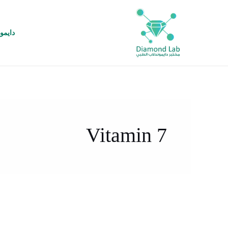
خطي
لى
لمحتوى
دايمو
Vitamin 7