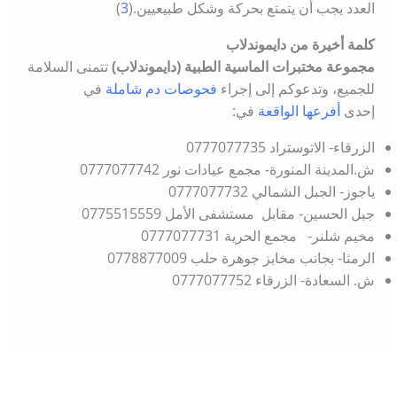
العدد يجب أن يتمتع بحركة وشكل طبيعيين.(
3
)
كلمة أخيرة من دايموندلاب
مجموعة مختبرات الماسية الطبية (دايموندلاب)
تتمنى السلامة
للجميع، وتدعوكم إلى إجراء
فحوصات دم شاملة
في
إحدى
أفرعها الواقعة
في:
الزرقاء- الاتوستراد 0777077735
ش.المدينة المنورة- مجمع عيادات نور 0777077742
ياجوز- الجبل الشمالي 0777077732
جبل الحسين- مقابل مستشفى الأمل 0775515559
مخيم شلنر- مجمع الحرية 0777077731
الرمثا- بجانب مخابز جوهرة حلب 0778877009
ش. السعادة- الزرقاء 0777077752