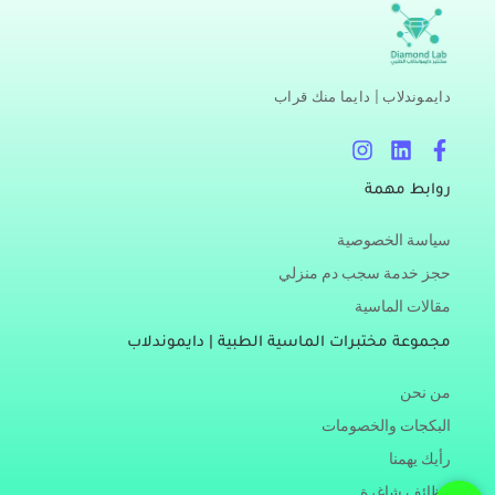
دايموندلاب | دايما منك قراب
I
L
F
n
i
a
s
n
c
روابط مهمة
t
k
e
a
e
b
سياسة الخصوصية
g
d
o
r
i
o
حجز خدمة سجب دم منزلي
a
n
k
مقالات الماسية
m
-
f
مجموعة مختبرات الماسية الطبية | دايموندلاب
من نحن
البكجات والخصومات
رأيك يهمنا
وظائف شاغرة