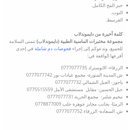
خبز المح الكامل.
التوت.
القرنبيط.
كلمة أخيرة من دايموندلاب
مجموعة مختبرات الماسية الطبية (دايموندلاب)
تتمنى السلامة
للجميع، وتدعوكم إلى إجراء
فحوصات دم شاملة
في إحدى
أفرعها الواقعة في:
الزرقاء- الاتوستراد 0777077735
ش.المدينة المنورة- مجمع عيادات نور 0777077742
ياجوز- الجبل الشمالي 0777077732
جبل الحسين- مقابل مستشفى الأمل 0775515559
مخيم شلنر- مجمع الحرية 0777077731
الرمثا- بجانب مخابز جوهرة حلب 0778877009
ش. السعادة- الزرقاء 0777077752