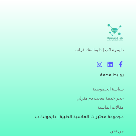
دايموندلاب | دايما منك قراب
I
L
F
n
i
a
s
n
c
روابط مهمة
t
k
e
a
e
b
سياسة الخصوصية
g
d
o
r
i
o
حجز خدمة سجب دم منزلي
a
n
k
مقالات الماسية
m
-
f
مجموعة مختبرات الماسية الطبية | دايموندلاب
من نحن