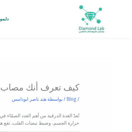
خطي
لى
لمحتوى
دايمو
كيف تعرف أنك مصاب با
/
Blog
/ بواسطة
هند ناصر ابودامس
تُعدّ الغدة الدرقية من أهم الغدد الصمّاء 
حرارة الجسم، وضبط نبضات القلب. تقع هذه 