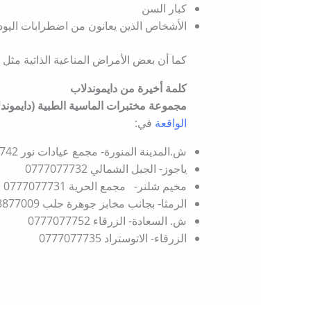
كبار السن
الأشخاص الذين يعانون من اضطرابات اليود
كما أن بعض الأمراض المناعية الذاتية مثل
s
كلمة أخيرة من دايموندلاب
مجموعة مختبرات الماسية الطبية (دايموند
الواقعة
في:
ش.المدينة المنورة- مجمع عيادات نور 0777077742
ياجوز- الجبل الشمالي 0777077732
مخيم شلنر- مجمع الحرية 0777077731
الرمثا- بجانب مخابز جوهرة حلب 0778877009
ش. السعادة- الزرقاء 0777077752
الزرقاء- الاتوستراد 0777077735