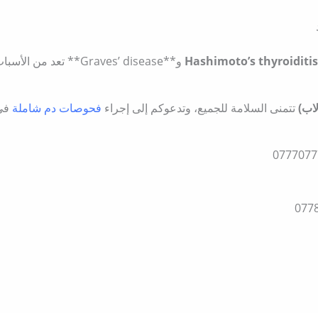
Hashimoto’s thyroiditi
و**Graves’ disease** تعد من الأسباب الشائعة لاضطرابات الغدة الدرقية.
لاب)
تتمنى السلامة للجميع، وتدعوكم إلى إجراء
فحوصات دم شاملة
في