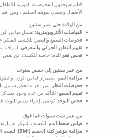
الالتزام بجدول الفحوصات الدورية للأطفال
الأطفال وضمان نموهم السليم.، ومن أهم ت
من الولادة حتى عمر سنتين
القياسات الأنثروبومترية
: تشمل قياس الوزن
فحوصات السمع والبصر
: للكشف المبكر ع
تقييم التطور الحركي والمعرفي
: لمراقبة ت
فحص فقر الدم
: خاصة للكشف عن نقص الحد
من عمر سنتين إلى خمس سنوات
مراقبة النمو
: استمرار قياس الوزن والطول
فحوصات النظر
: عبر إجراء فحص شامل للعين بين سن 3 إلى 5 سنوات للكشف عن مش
تقييم السمع
: للتأكد من عدم وجود مشاكل تؤ
فحص التوحد
: يُوصى بإجراء تقييم للتوحد في عمر 18 و24 شهرًا للكشف المبكر وا
من عمر ست سنوات فما فوق
قياس ضغط الدم
: للكشف المبكر عن ارتفا
مراقبة مؤشر كتلة الجسم (BMI)
: لتقييم 