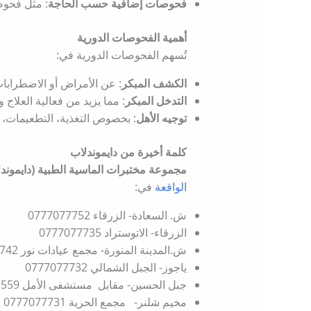
فحوصات إضافية حسب الحاجة
: مثل فحوصا
أهمية الفحوصات الدورية
تُسهم الفحوصات الدورية في:​
الكشف المبكر
: عن الأمراض أو الاضطرابات
التدخل المبكر
: مما يزيد من فعالية العلاج و
توجيه الأهل
: بخصوص التغذية، التطعيمات، 
كلمة أخيرة من دايموندلاب
مجموعة مختبرات الماسية الطبية (دايموند
الواقعة
في:
ش. السعادة- الزرقاء 0777077752
الزرقاء- الاتوستراد 0777077735
ش.المدينة المنورة- مجمع عيادات نور 0777077742
ياجوز- الجبل الشمالي 0777077732
جبل الحسين- مقابل مستشفى الأمل 0775515559
مخيم شلنر- مجمع الحرية 0777077731