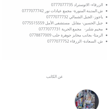
الزرقاء- الاتوستراد 0777077735
ش.المدينة المنورة- مجمع عيادات نور 0777077742
ياجوز- الجبل الشمالي 0777077732
جبل الحسين- مقابل مستشفى الأمل 0775515559
مخيم شلنر- مجمع الحرية 0777077731
الرمثا- بجانب مخابز جوهرة حلب 0778877009
ش. السعادة- الزرقاء 0777077752
عن الكاتب