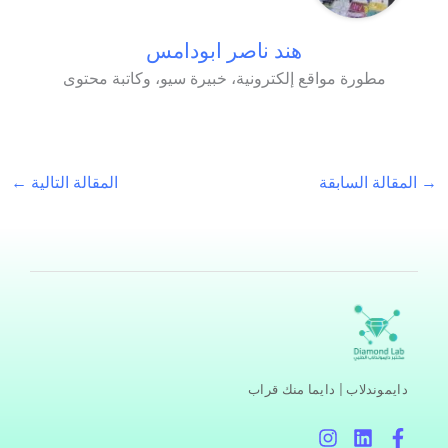
هند ناصر ابودامس
مطورة مواقع إلكترونية، خبيرة سيو، وكاتبة محتوى
→
المقالة السابقة
المقالة التالية
←
دايموندلاب | دايما منك قراب
I
L
F