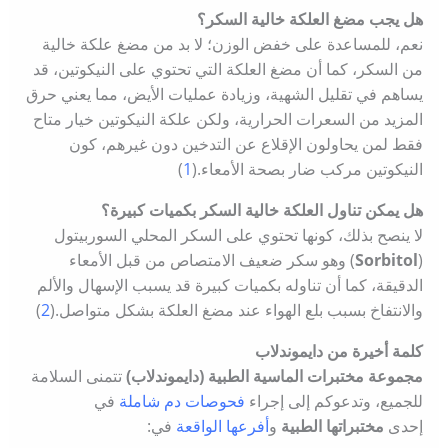
هل يجب مضغ العلكة خالية السكر؟
نعم، للمساعدة على خفض الوزن؛ لا بد من مضغ علكة خالية
من السكر، كما أن مضغ العلكة التي تحتوي على النيكوتين، قد
يساهم في تقليل الشهية، وزيادة عمليات الأيض، مما يعني حرق
المزيد من السعرات الحرارية، ولكن علكة النيكوتين خيار متاح
فقط لمن يحاولون الإقلاع عن التدخين دون غيرهم، كون
النيكوتين مركب ضار بصحة الأمعاء.(
1
)
هل يمكن تناول العلكة خالية السكر بكميات كبيرة؟
لا ينصح بذلك، كونها تحتوي على السكر المحلي السوربيتول
(
Sorbitol
) وهو سكر ضعيف الامتصاص من قبل الأمعاء
الدقيقة، كما أن تناوله بكميات كبيرة قد يسبب الإسهال والألم
والانتفاخ بسبب بلع الهواء عند مضغ العلكة بشكل متواصل.(
2
)
كلمة أخيرة من دايموندلاب
مجموعة مختبرات الماسية الطبية (دايموندلاب)
تتمنى السلامة
للجميع، وتدعوكم إلى إجراء
فحوصات دم شاملة
في
إحدى
مختبراتها الطبية
و
أفرعها الواقعة
في: