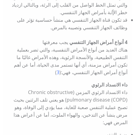
والتي تمثل الخط الواصل من القلب إلى الرئة، وبالتالي ازدياد
خطر الإًابة بأمراض الجهاز التنفسي.
قد تكون قناة الجهاز التنفسي هي منشأ حساسية تؤثر على
وظائف الجهاز التنفسي وتصيبه بالمرض.
4 أنواع أمراض الجهاز التنفسي
يجب معرفتها
هناك العديد من أنواع الأمراض التنفسية، والتي تضر بعملية
التنفس الطبيعية، والأنسجة الرئوية، وهذه الأمراض غالبًا ما
تكون أمراض مزمنة، أي أنها تستمر مدى الحياة، أما عن أهم
أنواع أمراض الجهاز التنفسي، فهي:(
3
)
داء الانسداد الرئوي
داء الانسداد الرئوي المزمن (Chronic obstructive
pulmonary disease (COPD)) هو يعني تلف الرئتين بحيث
تصبح عملية التنفس صعبة للغاية، مما يؤدي إلى الوفاة، وهو
مرض ينشأ عن التدخين، والهواء الملوث، أما عن أعراض هذا
المرض فهي:
ضيق التنفس.