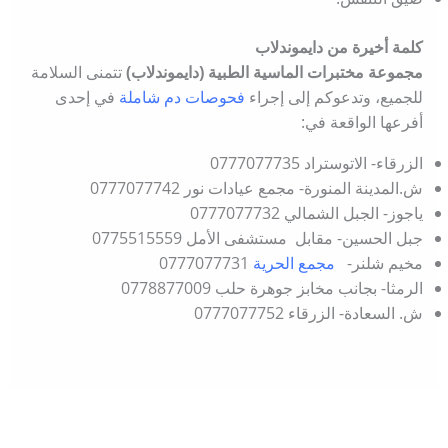
كلمة أخيرة من دايموندلاب
مجموعة مختبرات الماسية الطبية (دايموندلاب)
تتمنى السلامة
للجميع، وتدعوكم إلى إجراء
فحوصات دم شاملة
في إحدى
أفرعها الواقعة في:
الزرقاء- الاتوستراد 0777077735
ش.المدينة المنورة- مجمع عيادات نور 0777077742
ياجوز- الجبل الشمالي 0777077732
جبل الحسين- مقابل مستشفى الأمل 0775515559
مخيم شلنر-
مجمع الحرية
0777077731
الرمثا- بجانب مخابز جوهرة حلب 0778877009
ش. السعادة- الزرقاء 0777077752