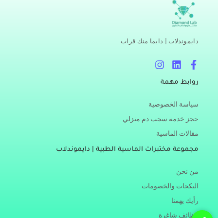
دايموندلاب | دايما منك قراب
I
L
F
n
i
a
s
n
c
روابط مهمة
t
k
e
a
e
b
سياسة الخصوصية
g
d
o
r
i
o
حجز خدمة سجب دم منزلي
a
n
k
مقالات الماسية
m
-
f
مجموعة مختبرات الماسية الطبية | دايموندلاب
من نحن
البكجات والخصومات
رأيك يهمنا
وظائف شاغرة